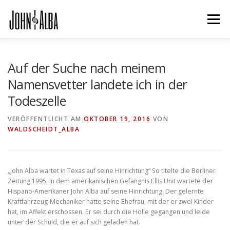
Zum
Inhalt
Menü
springen
POWER ON
BÜCHER
JOHN
Auf der Suche nach meinem
Namensvetter landete ich in der
Todeszelle
MAIL AN JOHN
JOHNS PHANTASTISCHES BLOG
VERÖFFENTLICHT AM
OKTOBER 19, 2016
VON
WALDSCHEIDT_ALBA
IMPRESSUM & DATENSCHUTZ
„John Alba wartet in Texas auf seine Hinrichtung“ So titelte die Berliner
Zeitung 1995. In dem amerikanischen Gefängnis Ellis Unit wartete der
Hispano-Amerikaner John Alba auf seine Hinrichtung. Der gelernte
Kraftfahrzeug-Mechaniker hatte seine Ehefrau, mit der er zwei Kinder
hat, im Affekt erschossen. Er sei durch die Hölle gegangen und leide
unter der Schuld, die er auf sich geladen hat.