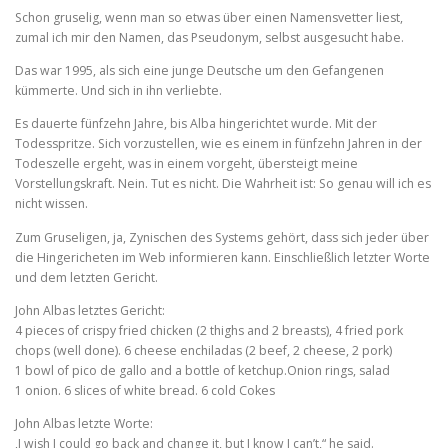
Schon gruselig, wenn man so etwas über einen Namensvetter liest,
zumal ich mir den Namen, das Pseudonym, selbst ausgesucht habe.
Das war 1995, als sich eine junge Deutsche um den Gefangenen
kümmerte. Und sich in ihn verliebte.
Es dauerte fünfzehn Jahre, bis Alba hingerichtet wurde. Mit der
Todesspritze. Sich vorzustellen, wie es einem in fünfzehn Jahren in der
Todeszelle ergeht, was in einem vorgeht, übersteigt meine
Vorstellungskraft. Nein. Tut es nicht. Die Wahrheit ist: So genau will ich es
nicht wissen.
Zum Gruseligen, ja, Zynischen des Systems gehört, dass sich jeder über
die Hingericheten im Web informieren kann. Einschließlich letzter Worte
und dem letzten Gericht.
John Albas letztes Gericht:
4 pieces of crispy fried chicken (2 thighs and 2 breasts), 4 fried pork
chops (well done). 6 cheese enchiladas (2 beef, 2 cheese, 2 pork)
1 bowl of pico de gallo and a bottle of ketchup.Onion rings, salad
1 onion. 6 slices of white bread. 6 cold Cokes
John Albas letzte Worte:
‚I wish I could go back and change it, but I know I can’t,“ he said.