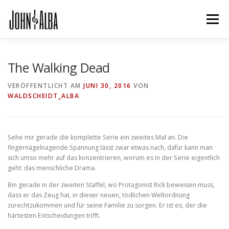
Zum
Inhalt
Menü
springen
POWER ON
BÜCHER
JOHN
The Walking Dead
VERÖFFENTLICHT AM
JUNI 30, 2016
VON
WALDSCHEIDT_ALBA
MAIL AN JOHN
JOHNS PHANTASTISCHES BLOG
IMPRESSUM & DATENSCHUTZ
Sehe mir gerade die komplette Serie ein zweites Mal an. Die
fingernägelnagende Spannung lässt zwar etwas nach, dafür kann man
sich umso mehr auf das konzentrieren, worum es in der Serie eigentlich
geht: das menschliche Drama.
Bin gerade in der zweiten Staffel, wo Protagonist Rick beweisen muss,
dass er das Zeug hat, in dieser neuen, tödlichen Weltordnung
zurechtzukommen und für seine Familie zu sorgen. Er ist es, der die
härtesten Entscheidungen trifft.